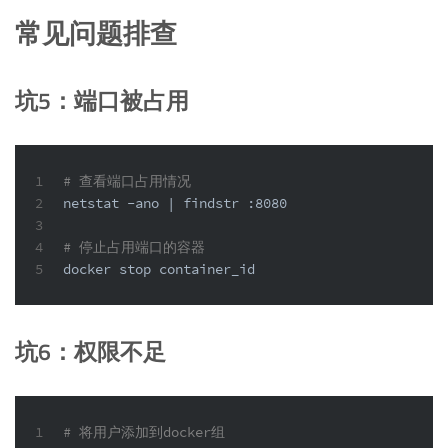
常见问题排查
坑5：端口被占用
1
# 查看端口占用情况
2
netstat -ano | findstr :8080
3
4
# 停止占用端口的容器
5
docker stop container_id
坑6：权限不足
1
# 将用户添加到docker组