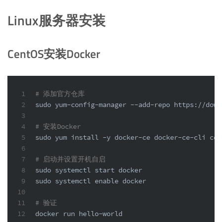
Linux服务器安装
CentOS安装Docker
1
# 添加官方仓库
2
sudo
 yum-config-manager --add-repo https://down
3
4
# 安装Docker
5
sudo
 yum install -y docker-ce docker-ce-cli con
6
7
# 启动并设置开机自启
8
sudo
 systemctl start docker
9
sudo
 systemctl 
enable
 docker
10
11
# 验证
12
docker run hello-world