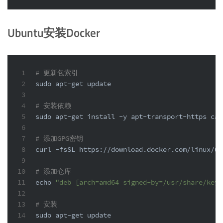
Ubuntu安装Docker
1
# 更新包索引
2
sudo
 apt-get update
3
4
# 安装依赖
5
sudo
 apt-get install -y apt-transport-https ca-
6
7
# 添加GPG密钥
8
curl -fsSL https://download.docker.com/linux/ub
9
10
# 添加仓库
11
echo
"deb [arch=amd64 signed-by=/usr/share/keyr
12
13
# 安装
14
sudo
 apt-get update