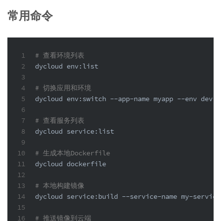
常用命令
1
# 查看环境列表
2
dycloud 
env
:list
3
4
# 切换应用和环境
5
dycloud 
env
:switch --app-name myapp --
env
 dev
6
7
# 查看服务列表
8
dycloud service:list
9
10
# 生成本地Dockerfile
11
dycloud dockerfile
12
13
# 本地构建镜像
14
dycloud service:build --service-name my-service
15
16
# 推送镜像到云端