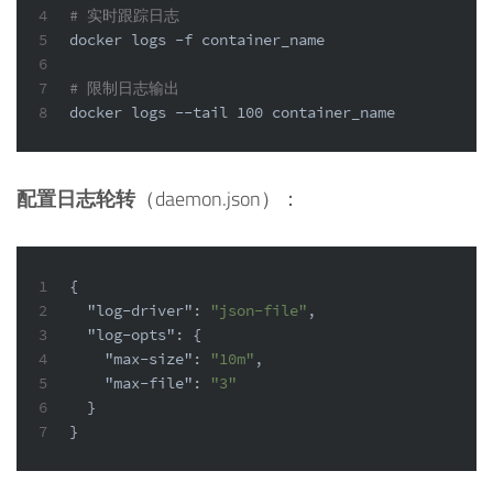
4
# 实时跟踪日志
5
docker logs -f container_name
6
7
# 限制日志输出
8
docker logs --
tail
 100 container_name
配置日志轮转
（daemon.json）：
1
{
2
"log-driver"
:
"json-file"
,
3
"log-opts"
:
{
4
"max-size"
:
"10m"
,
5
"max-file"
:
"3"
6
}
7
}