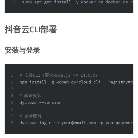
15
sudo
 apt-get install -y docker-ce docker-ce-cli
抖音云CLI部署
安装与登录
1
# 安装CLI（要求Node.js >= 14.0.0）
2
npm install -g @open-dy/cloud-cli --registry=htt
3
4
# 验证安装
5
dycloud --version
6
7
# 登录账号
8
dycloud login -e your@email.com -p yourpassword