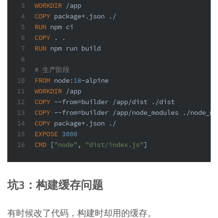
3
WORKDIR
 /app
4
COPY
 package*.json ./
5
RUN
 npm ci
6
COPY
 . .
7
RUN
 npm run build
8
9
# 生产阶段
10
FROM
 node:
18
-alpine
11
WORKDIR
 /app
12
COPY
 --from=builder /app/dist ./dist
13
COPY
 --from=builder /app/node_modules ./node_mo
14
COPY
 package*.json ./
15
EXPOSE
3000
16
CMD
 [
"node"
, 
"dist/index.js"
]
坑3：构建缓存问题
有时候改了代码，构建时却用的缓存。