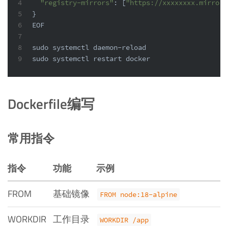
4
"registry-mirrors"
: [
"https://xxxxxxxx.mirror.
5
}
6
EOF
7
8
sudo
 systemctl daemon-reload
9
sudo
 systemctl restart docker
Dockerfile编写
常用指令
指令
功能
示例
FROM
基础镜像
FROM node:18-alpine
WORKDIR
工作目录
WORKDIR /app