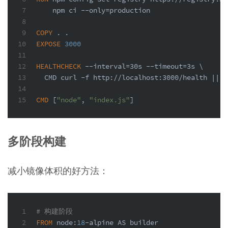
7
    npm ci --only=production
8
9
COPY
 . .
10
EXPOSE
3000
11
12
HEALTHCHECK
 --interval=30s --
timeout
=3s \
13
  CMD curl -f http://localhost:3000/health || 
e
14
15
CMD
 [
"node"
, 
"index.js"
]
多阶段构建
减小镜像体积的好方法：
1
# 构建阶段
2
FROM
 node:
18
-alpine AS builder