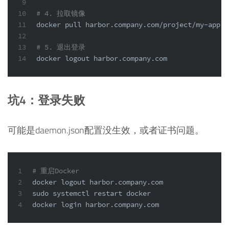
9
10
# 4. 拉取镜像
11
docker pull harbor.company.com/project/my-app:v
12
13
# 5. 退出登录
14
docker 
logout
 harbor.company.com
坑4：登录失败
可能是daemon.json配置没生效，或者证书问题。
1
# 重启Docker
2
docker 
logout
 harbor.company.com
3
sudo
 systemctl restart docker
4
docker login harbor.company.com