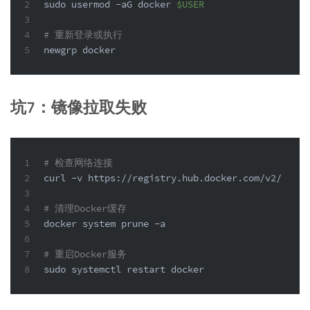
2
sudo
 usermod -aG docker 
$USER
3
4
# 重新登录或执行
5
newgrp docker
坑7：镜像拉取失败
1
# 检查网络连接
2
curl -v https://registry.hub.docker.com/v2/
3
4
# 清理Docker缓存
5
docker system prune -a
6
7
# 重启Docker服务
8
sudo
 systemctl restart docker