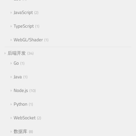
JavaScript
2
TypeScript
1
WebGL/Shader
1
后端开发
34
Go
1
Java
1
Node.js
10
Python
1
WebSocket
2
数据库
8