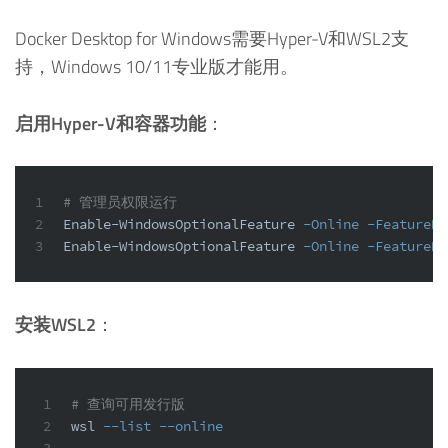
Docker Desktop for Windows需要Hyper-V和WSL2支
持，Windows 10/11专业版才能用。
启用Hyper-V和容器功能
：
1
# 管理员权限运行
2
Enable-WindowsOptionalFeature
-Online
-FeatureNa
3
Enable-WindowsOptionalFeature
-Online
-FeatureNa
安装WSL2
：
1
# 查询可用发行版
2
wsl 
--list
--online
3