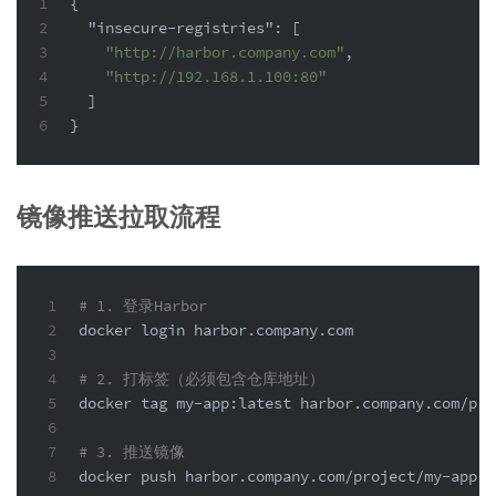
1
{
2
"insecure-registries"
:
[
3
"http://harbor.company.com"
,
4
"http://192.168.1.100:80"
5
]
6
}
镜像推送拉取流程
1
# 1. 登录Harbor
2
docker login harbor.company.com
3
4
# 2. 打标签（必须包含仓库地址）
5
docker tag my-app:latest harbor.company.com/pro
6
7
# 3. 推送镜像
8
docker push harbor.company.com/project/my-app:v