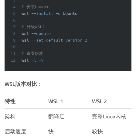
4
# 安装Ubuntu
5
wsl 
--install
-d
 Ubuntu
6
7
# 升级WSL2
8
wsl 
--update
9
wsl 
--set-default-version
2
10
11
# 查看版本
12
wsl 
-l
-v
WSL版本对比
：
特性
WSL 1
WSL 2
架构
翻译层
完整Linux内核
启动速度
快
较快