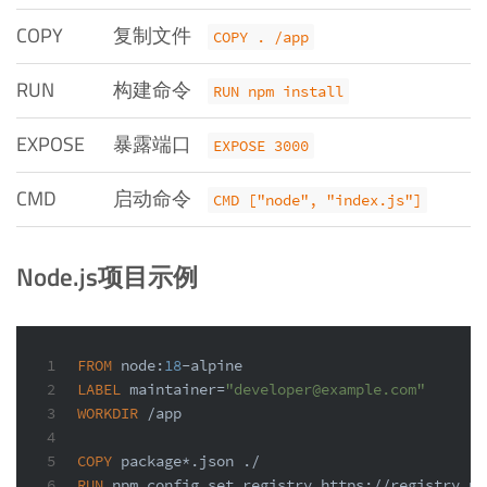
COPY
复制文件
COPY . /app
RUN
构建命令
RUN npm install
EXPOSE
暴露端口
EXPOSE 3000
CMD
启动命令
CMD ["node", "index.js"]
Node.js项目示例
1
FROM
 node:
18
-alpine
2
LABEL
 maintainer=
"developer@example.com"
3
WORKDIR
 /app
4
5
COPY
 package*.json ./
6
RUN
 npm config 
set
 registry https://registry.np