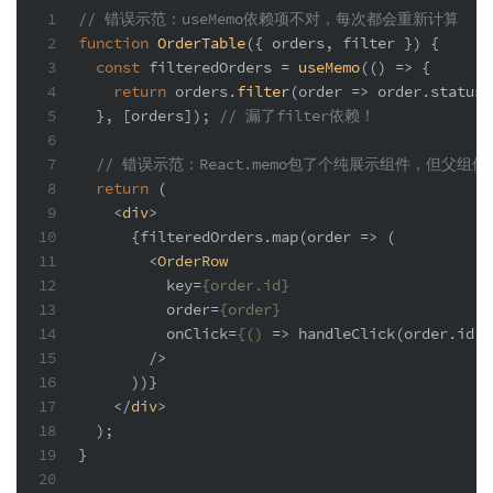
1
// 错误示范：useMemo依赖项不对，每次都会重新计算
2
function
OrderTable
(
{ orders, filter }
) {
3
const
 filteredOrders = 
useMemo
(
() =>
 {
4
return
 orders.
filter
(
order
 =>
 order.
status
 
5
  }, [orders]); 
// 漏了filter依赖！
6
7
// 错误示范：React.memo包了个纯展示组件，但父组
8
return
 (
9
<
div
>
10
      {filteredOrders.map(order => (
11
<
OrderRow
12
key
=
{order.id}
13
order
=
{order}
14
onClick
=
{()
 =>
 handleClick(order.
15
        />
16
      ))}
17
</
div
>
18
  );
19
}
20