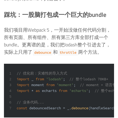
踩坑：一股脑打包成一个巨大的bundle
我们项目用Webpack 5，一开始没做任何代码分割，
所有页面、所有组件、所有第三方库全部打成一个
bundle。更离谱的是，我们把lodash整个引进去了，
实际上只用了
和
两个方法。
debounce
throttle
1
// 优化前：灾难性的导入方式
2
import
 _ 
from
'lodash'
;  
// 整个lodash 70KB+
3
import
 moment 
from
'moment'
;  
// moment + 语言包 
4
import
 * 
as
 echarts 
from
'echarts'
;  
// 整个echar
5
6
// 业务代码...
7
const
 debouncedSearch = _.
debounce
(handleSearch,