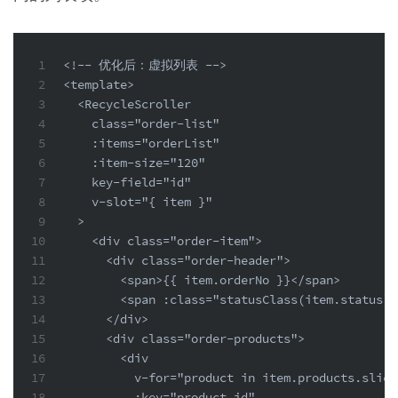
1
<!-- 优化后：虚拟列表 -->
2
<template>
3
  <RecycleScroller
4
    class="order-list"
5
    :items="orderList"
6
    :item-size="120"
7
    key-field="id"
8
    v-slot="{ item }"
9
  >
10
    <div class="order-item">
11
      <div class="order-header">
12
        <span>{{ item.orderNo }}</span>
13
        <span :class="statusClass(item.status)"
14
      </div>
15
      <div class="order-products">
16
        <div
17
          v-for="product in item.products.slice
18
          :key="product.id"