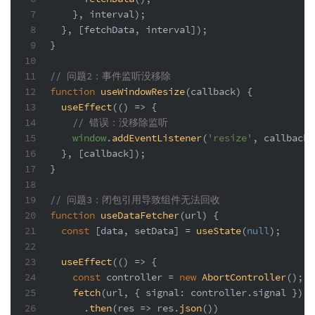
7
    }, interval);
8
  }, [fetchData, interval]);
9
}
10
11
// 问题2：事件监听没移除
12
function
useWindowResize
(
callback
) {
13
useEffect
(
() =>
 {
14
// 错误：没移除监听
15
window
.
addEventListener
(
'resize'
, callback)
16
  }, [callback]);
17
}
18
19
// 问题3：闭包引用导致组件无法回收
20
function
useDataFetcher
(
url
) {
21
const
 [data, setData] = 
useState
(
null
);
22
23
useEffect
(
() =>
 {
24
const
 controller = 
new
AbortController
();
25
fetch
(url, { 
signal
: controller.
signal
 })
26
      .
then
(
res
 =>
 res.
json
())