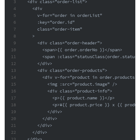
3
  <div class="order-list">
4
    <div
5
      v-for="order in orderList"
6
      :key="order.id"
7
      class="order-item"
8
    >
9
      <div class="order-header">
10
        <span>{{ order.orderNo }}</span>
11
        <span :class="statusClass(order.status)
12
      </div>
13
      <div class="order-products">
14
        <div v-for="product in order.products" 
15
          <img :src="product.image" />
16
          <div class="product-info">
17
            <p>{{ product.name }}</p>
18
            <p>¥{{ product.price }} x {{ produc
19
          </div>
20
        </div>
21
      </div>
22
    </div>
23
  </div>