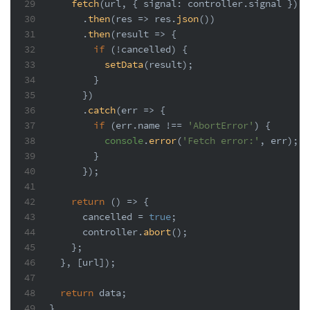
29
fetch
(url, { 
signal
: controller.
signal
 })
30
      .
then
(
res
 =>
 res.
json
())
31
      .
then
(
result
 =>
 {
32
if
 (!cancelled) {
33
setData
(result);
34
        }
35
      })
36
      .
catch
(
err
 =>
 {
37
if
 (err.
name
 !== 
'AbortError'
) {
38
console
.
error
(
'Fetch error:'
, err);
39
        }
40
      });
41
42
return
() =>
 {
43
      cancelled = 
true
;
44
      controller.
abort
();
45
    };
46
  }, [url]);
47
48
return
 data;
49
}