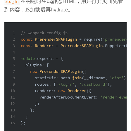
在构建时生成静态HTML，用户打开页面先看
plugin
到内容，JS加载后再hydrate。
1
// webpack.config.js
2
const
PrerenderSPAPlugin
 = 
require
(
'prerender-s
3
const
Renderer
 = 
PrerenderSPAPlugin
.
PuppeteerRe
4
5
module
.
exports
 = {
6
plugins
: [
7
new
PrerenderSPAPlugin
({
8
staticDir
: path.
join
(__dirname, 
'dist'
),
9
routes
: [
'/login'
, 
'/dashboard'
],
10
renderer
: 
new
Renderer
({
11
renderAfterDocumentEvent
: 
'render-event
12
      })
13
    })
14
  ]
15
};