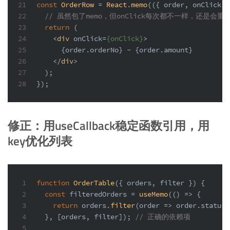
21
const
OrderRow
 = 
React
.
memo
(
(
{ order, onClick }
22
// 虽然包了memo，但onClick每次都不一样，还是会重
23
return
 (
24
<
div
onClick
=
{onClick}
>
25
      {order.orderNo} - {order.amount}
26
</
div
>
27
  );
28
});
修正：用useCallback稳定函数引用，用
key优化列表
1
function
OrderTable
(
{ orders, filter }
) {
2
const
 filteredOrders = 
useMemo
(
() =>
 {
3
return
 orders.
filter
(
order
 =>
 order.
status
 
4
  }, [orders, filter]); 
// 正确的依赖项
5