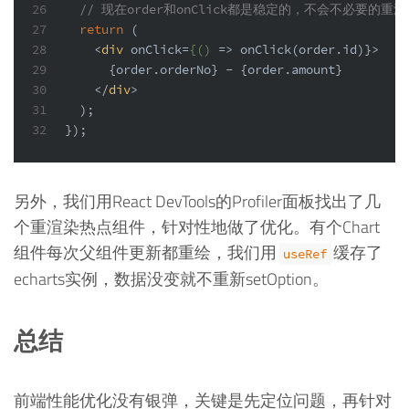
26
// 现在order和onClick都是稳定的，不会不必要的重渲
27
return
 (
28
<
div
onClick
=
{()
 =>
 onClick(order.id)}>
29
      {order.orderNo} - {order.amount}
30
</
div
>
31
  );
32
});
另外，我们用React DevTools的Profiler面板找出了几
个重渲染热点组件，针对性地做了优化。有个Chart
组件每次父组件更新都重绘，我们用
缓存了
useRef
echarts实例，数据没变就不重新setOption。
总结
前端性能优化没有银弹，关键是先定位问题，再针对