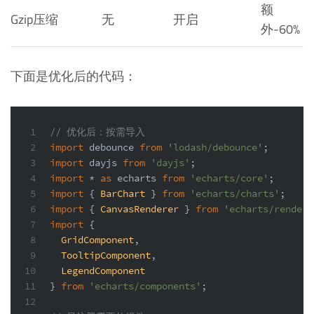
额
Gzip压缩
无
开启
外-60%
下面是优化后的代码：
1
// 优化后：按需导入
2
import
 debounce 
from
'lodash/debounce'
;
3
import
 dayjs 
from
'dayjs'
;
4
import
 * 
as
 echarts 
from
'echarts/core'
;
5
import
 { 
BarChart
 } 
from
'echarts/charts'
;
6
import
 { 
CanvasRenderer
 } 
from
'echarts/rendere
7
import
 {
8
GridComponent
,
9
TooltipComponent
,
10
LegendComponent
11
} 
from
'echarts/components'
;
12