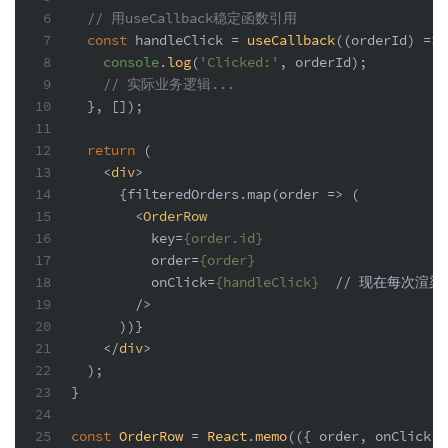
6
// 用useCallback稳定函数引用
7
const
 handleClick = 
useCallback
(
(
orderId
) =>
 
8
console
.
log
(
'Clicked:'
, orderId);
9
// 实际业务逻辑...
10
  }, []);
11
12
return
 (
13
<
div
>
14
      {filteredOrders.map(order => (
15
<
OrderRow
16
key
=
{order.id}
17
order
=
{order}
18
onClick
=
{handleClick}
  // 
现在每次渲染
19
        />
20
      ))}
21
</
div
>
22
  );
23
}
24
25
const
OrderRow
 = 
React
.
memo
(
(
{ order, onClick }