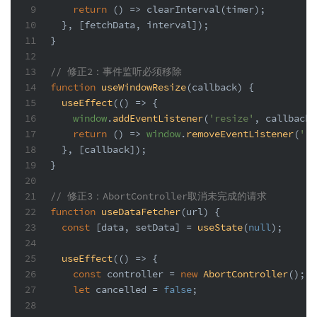
9
return
() =>
clearInterval
(timer);
10
  }, [fetchData, interval]);
11
}
12
13
// 修正2：事件监听必须移除
14
function
useWindowResize
(
callback
) {
15
useEffect
(
() =>
 {
16
window
.
addEventListener
(
'resize'
, callback)
17
return
() =>
window
.
removeEventListener
(
're
18
  }, [callback]);
19
}
20
21
// 修正3：AbortController取消未完成的请求
22
function
useDataFetcher
(
url
) {
23
const
 [data, setData] = 
useState
(
null
);
24
25
useEffect
(
() =>
 {
26
const
 controller = 
new
AbortController
();
27
let
 cancelled = 
false
;
28