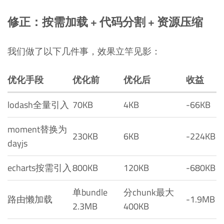
修正：按需加载 + 代码分割 + 资源压缩
我们做了以下几件事，效果立竿见影：
优化手段
优化前
优化后
收益
lodash全量引入
70KB
4KB
-66KB
moment替换为
230KB
6KB
-224KB
dayjs
echarts按需引入
800KB
120KB
-680KB
单bundle
分chunk最大
路由懒加载
-1.9MB
2.3MB
400KB