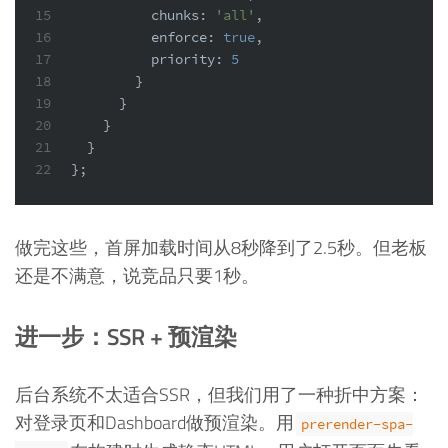
15
chunks
: 
'all'
,
16
enforce
: 
true
,
17
priority
: 
5
18
        }
19
      }
20
    }
21
  }
22
};
做完这些，首屏加载时间从8秒降到了2.5秒。但老板
还是不满意，说竞品只要1秒。
进一步：SSR + 预渲染
后台系统不太适合SSR，但我们用了一种折中方案：
对登录页和Dashboard做预渲染。用
prerender-spa-