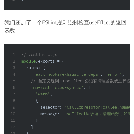
我们还加了一个ESLint规则强制检查useEffect的返回
函数：
1
// .eslintrc.js
2
module
.
exports
 = {
3
rules
: {
4
'react-hooks/exhaustive-deps'
: 
'error'
,
5
// 自定义规则：useEffect必须有清理函数或注释
6
'no-restricted-syntax'
: [
7
'warn'
,
8
      {
9
selector
: 
'CallExpression[callee.name="
10
message
: 
'useEffect应该返回清理函数，
11
      }
12
    ]
13
  }