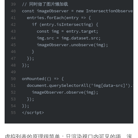
39
// 同时做了图片懒加载
40
const imageObserver = new IntersectionObserver(
41
  entries.forEach(entry => {
42
    if (entry.isIntersecting) {
43
      const img = entry.target;
44
      img.src = img.dataset.src;
45
      imageObserver.unobserve(img);
46
    }
47
  });
48
});
49
50
onMounted(() => {
51
  document.querySelectorAll('img[data-src]').fo
52
    imageObserver.observe(img);
53
  });
54
});
55
</script>
虚拟列表的原理很简单：只渲染视口内可见的项，滚