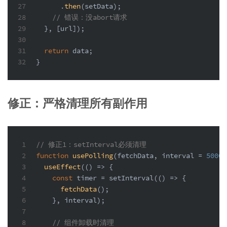
27
      .
then
(setData);
28
// 错误：没abort请求
29
  }, [url]);
30
31
return
 data;
32
}
修正：严格清理所有副作用
1
// 修正1：setInterval必须清理
2
function
usePolling
(
fetchData, interval = 
5000
)
3
useEffect
(
() =>
 {
4
const
 timer = 
setInterval
(
() =>
 {
5
fetchData
();
6
    }, interval);
7
8
// 组件卸载时清理