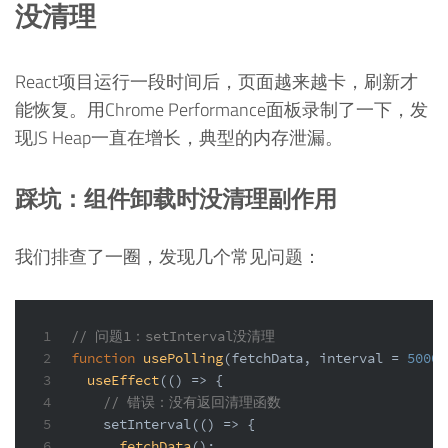
没清理
React项目运行一段时间后，页面越来越卡，刷新才
能恢复。用Chrome Performance面板录制了一下，发
现JS Heap一直在增长，典型的内存泄漏。
踩坑：组件卸载时没清理副作用
我们排查了一圈，发现几个常见问题：
1
// 问题1：setInterval没清理
2
function
usePolling
(
fetchData, interval = 
5000
)
3
useEffect
(
() =>
 {
4
// 错误：没有返回清理函数
5
setInterval
(
() =>
 {
6
fetchData
();