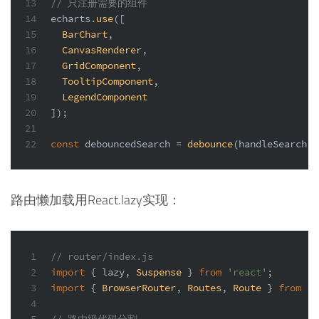
13
// 只注册需要的组件
14
echarts.
use
([
15
BarChart
,
16
CanvasRenderer
,
17
GridComponent
,
18
TooltipComponent
,
19
LegendComponent
20
]);
21
22
const
 debouncedSearch = 
debounce
(handleSearch, 
路由懒加载用React.lazy实现：
1
// router/index.js
2
import
 { lazy, 
Suspense
 } 
from
'react'
;
3
import
 { 
BrowserRouter
, 
Routes
, 
Route
 } 
from
'r
4
5
// 路由级代码分割