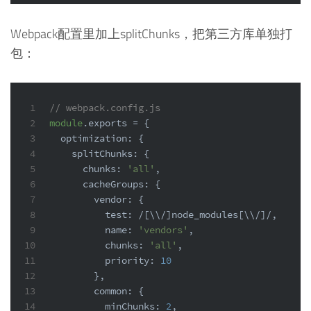
Webpack配置里加上splitChunks，把第三方库单独打
包：
1
// webpack.config.js
2
module
.
exports
 = {
3
optimization
: {
4
splitChunks
: {
5
chunks
: 
'all'
,
6
cacheGroups
: {
7
vendor
: {
8
test
: 
/[\\/]node_modules[\\/]/
,
9
name
: 
'vendors'
,
10
chunks
: 
'all'
,
11
priority
: 
10
12
        },
13
common
: {
14
minChunks
: 
2
,