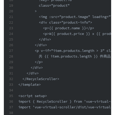
19
          class="product"
20
        >
21
          <img :src="product.image" loading="la
22
          <div class="product-info">
23
            <p>{{ product.name }}</p>
24
            <p>¥{{ product.price }} x {{ produc
25
          </div>
26
        </div>
27
        <p v-if="item.products.length > 3" clas
28
          共 {{ item.products.length }} 件商品
29
        </p>
30
      </div>
31
    </div>
32
  </RecycleScroller>
33
</template>
34
35
<script setup>
36
import { RecycleScroller } from 'vue-virtual-sc
37
import 'vue-virtual-scroller/dist/vue-virtual-s
38