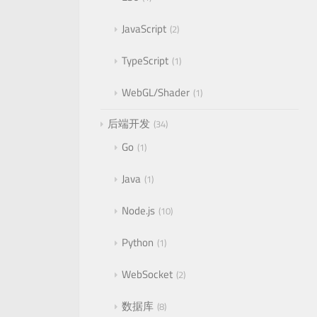
JavaScript
2
TypeScript
1
WebGL/Shader
1
后端开发
34
Go
1
Java
1
Node.js
10
Python
1
WebSocket
2
数据库
8