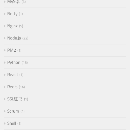
MySQL
4
Netty
1
Nginx
5
Node.js
22
PM2
1
Python
16
React
1
Redis
14
SSL证书
1
Scrum
1
Shell
1