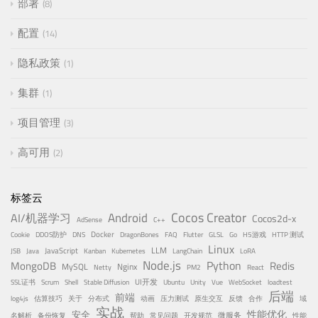
部署
8
配置
14
隐私政策
1
集群
1
项目管理
3
高可用
2
标签云
Cocos Creator
Android
AI/机器学习
Cocos2d-x
AdSense
C++
Docker
Cookie
DDOS防护
DNS
DragonBones
FAQ
Flutter
GLSL
Go
H5游戏
HTTP 测试
Linux
LLM
JavaScript
JSB
Java
Kanban
Kubernetes
LangChain
LoRA
Node.js
Python
MongoDB
Redis
Nginx
MySQL
Netty
PM2
React
UI开发
SSL证书
Scrum
Shell
Stable Diffusion
Ubuntu
Unity
Vue
WebSocket
loadtest
后端
前端
log4js
估算技巧
关于
分布式
动画
压力测试
原生交互
反馈
合作
域
实战
性能优化
安全
微服务
名解析
备份恢复
帮助
常见问题
开发规范
性能