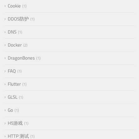
Cookie
1
DDOS防护
1
DNS
1
Docker
2
DragonBones
1
FAQ
1
Flutter
1
GLSL
1
Go
1
H5游戏
1
HTTP 测试
1