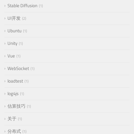
Stable Diffusion
1
UI开发
2
Ubuntu
1
Unity
1
Vue
1
WebSocket
1
loadtest
1
log4js
1
估算技巧
1
关于
1
分布式
1