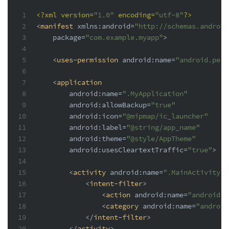
1
<?xml version=
"1.0"
 encoding=
"utf-8"
?>
2
<
manifest
xmlns:android
=
"http://schemas.android
3
package
=
"com.example.myapp"
>
4
5
<
uses-permission
android:name
=
"android.perm
6
7
<
application
8
android:name
=
".MyApplication"
9
android:allowBackup
=
"true"
10
android:icon
=
"@mipmap/ic_launcher"
11
android:label
=
"@string/app_name"
12
android:theme
=
"@style/AppTheme"
13
android:usesCleartextTraffic
=
"true"
>
14
15
<
activity
android:name
=
".MainActivity"
>
16
<
intent-filter
>
17
<
action
android:name
=
"android.i
18
<
category
android:name
=
"android
19
</
intent-filter
>
20
</
activity
>