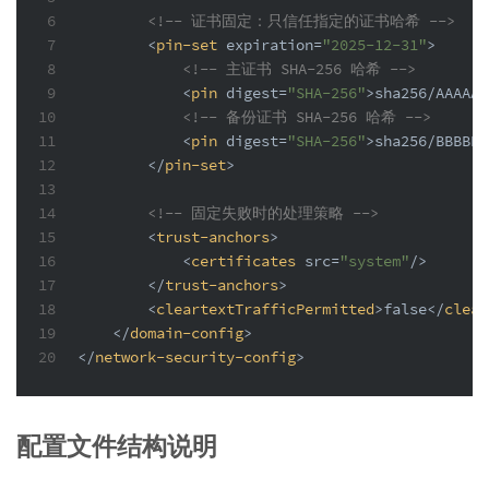
6
<!-- 证书固定：只信任指定的证书哈希 -->
7
<
pin-set
expiration
=
"2025-12-31"
>
8
<!-- 主证书 SHA-256 哈希 -->
9
<
pin
digest
=
"SHA-256"
>
sha256/AAAAAA
10
<!-- 备份证书 SHA-256 哈希 -->
11
<
pin
digest
=
"SHA-256"
>
sha256/BBBBBB
12
</
pin-set
>
13
14
<!-- 固定失败时的处理策略 -->
15
<
trust-anchors
>
16
<
certificates
src
=
"system"
/>
17
</
trust-anchors
>
18
<
cleartextTrafficPermitted
>
false
</
clear
19
</
domain-config
>
20
</
network-security-config
>
配置文件结构说明