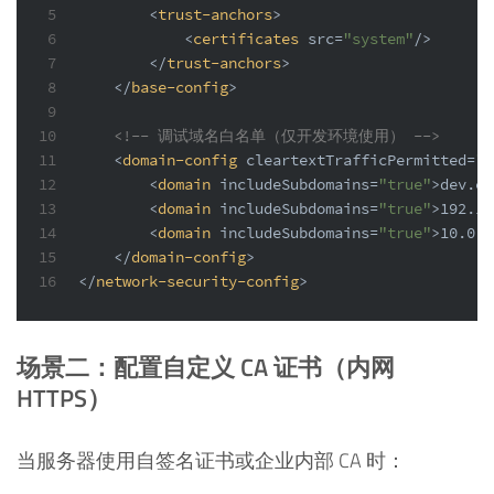
5
<
trust-anchors
>
6
<
certificates
src
=
"system"
/>
7
</
trust-anchors
>
8
</
base-config
>
9
10
<!-- 调试域名白名单（仅开发环境使用） -->
11
<
domain-config
cleartextTrafficPermitted
=
"t
12
<
domain
includeSubdomains
=
"true"
>
dev.ex
13
<
domain
includeSubdomains
=
"true"
>
192.16
14
<
domain
includeSubdomains
=
"true"
>
10.0.0
15
</
domain-config
>
16
</
network-security-config
>
场景二：配置自定义 CA 证书（内网
HTTPS）
当服务器使用自签名证书或企业内部 CA 时：