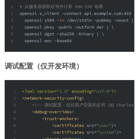
1
# 从服务器获取证书并计算 SHA-256 哈希
2
openssl s_client -connect api.example.com:443 -s
3
  openssl x509 -
in
 /dev/stdin -pubkey -noout | \
4
  openssl pkey -pubin -outform der | \
5
  openssl dgst -sha256 -binary | \
6
  openssl enc -
base64
调试配置（仅开发环境）
1
<?xml version=
"1.0"
 encoding=
"utf-8"
?>
2
<
network-security-config
>
3
<!-- 调试配置：信任用户安装的证书（如 Charles/Fid
4
<
debug-overrides
>
5
<
trust-anchors
>
6
<
certificates
src
=
"user"
/>
7
<
certificates
src
=
"system"
/>
8
</
trust-anchors
>