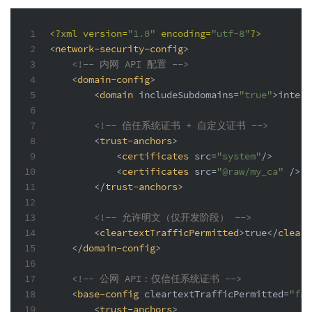
1
<?xml version=
"1.0"
 encoding=
"utf-8"
?>
2
<
network-security-config
>
3
<!-- 内网 API 配置 -->
4
<
domain-config
>
5
<
domain
includeSubdomains
=
"true"
>
intern
6
7
<!-- 信任系统证书 + 自定义证书 -->
8
<
trust-anchors
>
9
<
certificates
src
=
"system"
/>
10
<
certificates
src
=
"@raw/my_ca"
 />
11
</
trust-anchors
>
12
13
<!-- 允许明文（仅开发阶段） -->
14
<
cleartextTrafficPermitted
>
true
</
cleart
15
</
domain-config
>
16
17
<!-- 公网 API：仅信任系统证书 -->
18
<
base-config
cleartextTrafficPermitted
=
"fal
19
<
trust-anchors
>