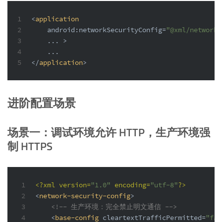
1
<
application
2
android:networkSecurityConfig
=
"@xml/network_
3
...
 >
4
    ...
5
</
application
>
进阶配置场景
场景一：调试环境允许 HTTP，生产环境强
制 HTTPS
1
<?xml version=
"1.0"
 encoding=
"utf-8"
?>
2
<
network-security-config
>
3
<!-- 生产环境：完全禁止明文通信 -->
4
<
base-config
cleartextTrafficPermitted
=
"fal