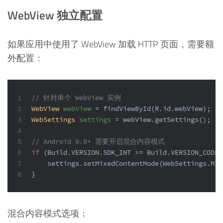
WebView 独立配置
如果应用中使用了 WebView 加载 HTTP 页面，需要额
外配置：
1
// 针对单个 WebView 实例
2
WebView
webView
=
 findViewById(R.id.webView);
3
WebSettings
settings
=
 webView.getSettings();
4
5
// Android 9.0+ 需要开启混合内容模式
6
if
 (Build.VERSION.SDK_INT >= Build.VERSION_CODES
7
    settings.setMixedContentMode(WebSettings.MIX
8
}
混合内容模式选项：