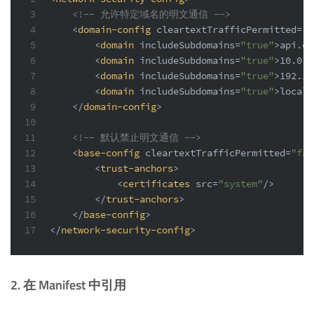
3
<!-- 允许特定域名的明文通信 -->
4
<
domain-config
cleartextTrafficPermitted
=
"t
5
<
domain
includeSubdomains
=
"true"
>
api.ex
6
<
domain
includeSubdomains
=
"true"
>
10.0.0
7
<
domain
includeSubdomains
=
"true"
>
192.16
8
<
domain
includeSubdomains
=
"true"
>
localh
9
</
domain-config
>
10
11
<!-- 默认禁止明文通信 -->
12
<
base-config
cleartextTrafficPermitted
=
"fal
13
<
trust-anchors
>
14
<
certificates
src
=
"system"
/>
15
</
trust-anchors
>
16
</
base-config
>
17
</
network-security-config
>
2. 在 Manifest 中引用