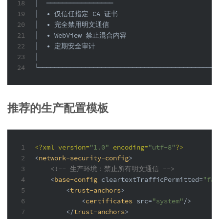
18
│  ─────────────────                           
19
│  • 仅信任指定 CA 证书                           
20
│  • 完全禁用明文通信                             
21
│  • WebView 禁止混合内容                        
22
│  • 定期安全审计                                
23
│                                              
24
└──────────────────────────────────────────────
推荐的生产配置模板
1
<?xml version=
"1.0"
 encoding=
"utf-8"
?>
2
<
network-security-config
>
3
<!-- 生产环境：禁止所有明文通信 -->
4
<
base-config
cleartextTrafficPermitted
=
"fal
5
<
trust-anchors
>
6
<
certificates
src
=
"system"
/>
7
</
trust-anchors
>