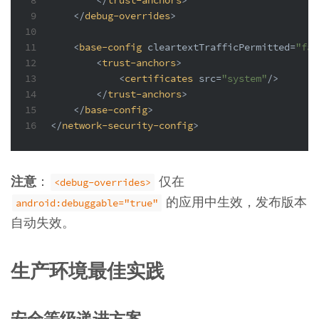
9
</
debug-overrides
>
10
11
<
base-config
cleartextTrafficPermitted
=
"fal
12
<
trust-anchors
>
13
<
certificates
src
=
"system"
/>
14
</
trust-anchors
>
15
</
base-config
>
16
</
network-security-config
>
注意
：
仅在
<debug-overrides>
的应用中生效，发布版本
android:debuggable="true"
自动失效。
生产环境最佳实践
安全等级递进方案