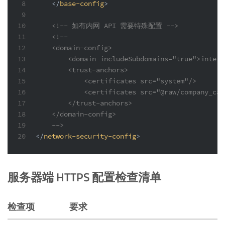
8
</
base-config
>
9
10
<!-- 如有内网 API 需要特殊配置 -->
11
<!--
12
    <domain-config>
13
        <domain includeSubdomains="true">intern
14
        <trust-anchors>
15
            <certificates src="system"/>
16
            <certificates src="@raw/company_ca"
17
        </trust-anchors>
18
    </domain-config>
19
    -->
20
</
network-security-config
>
服务器端 HTTPS 配置检查清单
检查项
要求