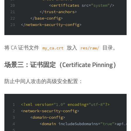
20
<
certificates
src
=
"system"
/>
21
</
trust-anchors
>
22
</
base-config
>
23
</
network-security-config
>
将 CA 证书文件
放入
目录。
my_ca.crt
res/raw/
场景三：证书固定（Certificate Pinning）
防止中间人攻击的高级安全配置：
1
<?xml version=
"1.0"
 encoding=
"utf-8"
?>
2
<
network-security-config
>
3
<
domain-config
>
4
<
domain
includeSubdomains
=
"true"
>
api.ex
5