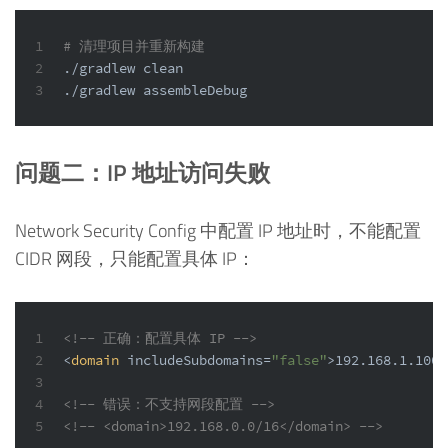
1
# 清理项目并重新构建
2
./gradlew clean
3
./gradlew assembleDebug
问题二：IP 地址访问失败
Network Security Config 中配置 IP 地址时，不能配置
CIDR 网段，只能配置具体 IP：
1
<!-- 正确：配置具体 IP -->
2
<
domain
includeSubdomains
=
"false"
>
192.168.1.100
<
3
4
<!-- 错误：不支持网段配置 -->
5
<!-- <domain>192.168.0.0/16</domain> -->