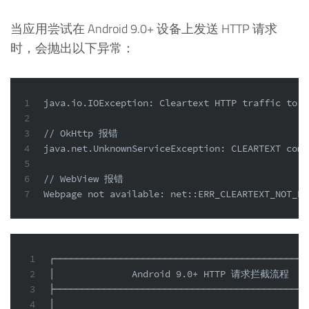
当应用尝试在 Android 9.0+ 设备上发送 HTTP 请求
时，会抛出以下异常：
1
java.io.IOException: Cleartext HTTP traffic to x
2
3
// OkHttp 报错
4
java.net.UnknownServiceException: CLEARTEXT comm
5
6
// WebView 报错
7
Webpage not available: net::ERR_CLEARTEXT_NOT_PE
1
┌──────────────────────────────────────────────
2
│              Android 9.0+ HTTP 请求拦截流程    
3
├──────────────────────────────────────────────
4
│                                              