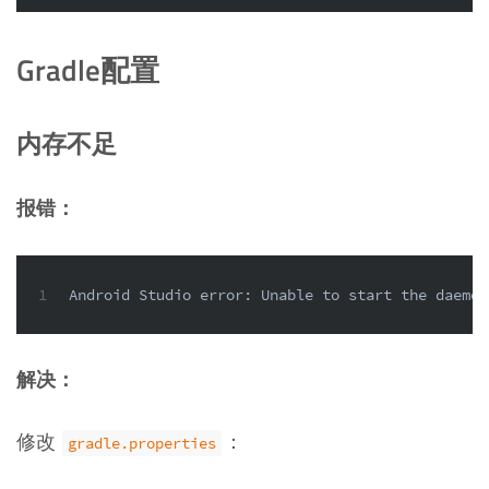
Gradle配置
内存不足
报错：
1
Android Studio error: Unable to start the daemon
解决：
修改
：
gradle.properties