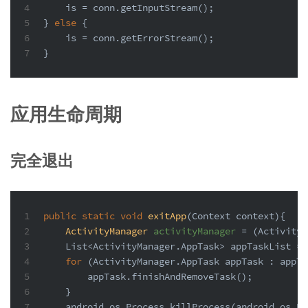
4
    is = conn.getInputStream();
5
} 
else
 {
6
    is = conn.getErrorStream();
7
}
应用生命周期
完全退出
1
public
static
void
exitApp
(Context context)
{
2
ActivityManager
activityManager
=
 (ActivityM
3
    List<ActivityManager.AppTask> appTaskList = 
4
for
 (ActivityManager.AppTask appTask : appTa
5
        appTask.finishAndRemoveTask();
6
    }
7
    android.os.Process.killProcess(android.os.Pr