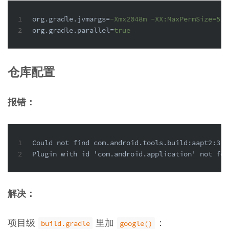
1
org.gradle.jvmargs
=
-Xmx2048m -XX:MaxPermSize=512
2
org.gradle.parallel
=
true
仓库配置
报错：
1
Could not find com.android.tools.build:aapt2:3.3
2
Plugin with id 'com.android.application' not fou
解决：
项目级
里加
：
build.gradle
google()