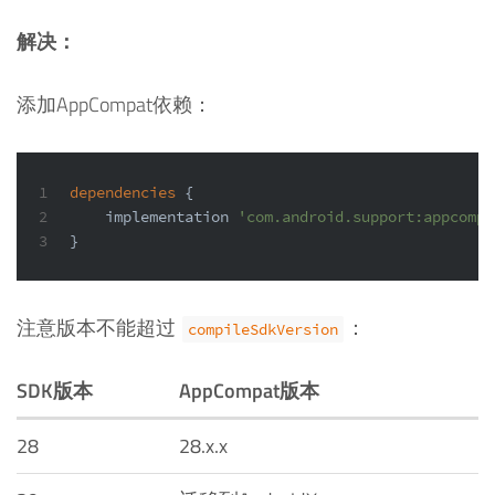
解决：
添加AppCompat依赖：
1
dependencies
 {
2
    implementation 
'com.android.support:appcompa
3
}
注意版本不能超过
：
compileSdkVersion
SDK版本
AppCompat版本
28
28.x.x