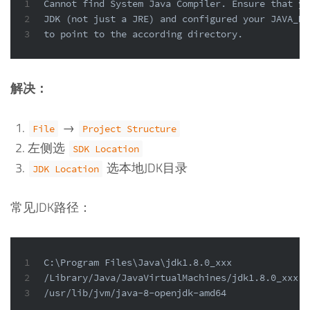
1
Cannot find System Java Compiler. Ensure that yo
2
JDK (not just a JRE) and configured your JAVA_HO
3
to point to the according directory.
解决：
→
File
Project Structure
左侧选
SDK Location
选本地JDK目录
JDK Location
常见JDK路径：
1
C:\Program Files\Java\jdk1.8.0_xxx              
2
/Library/Java/JavaVirtualMachines/jdk1.8.0_xxx.j
3
/usr/lib/jvm/java-8-openjdk-amd64               