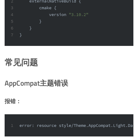
2
    externalNativeBuild {
3
        cmake {
4
            version 
"3.10.2"
5
        }
6
    }
7
}
常见问题
AppCompat主题错误
报错：
1
error: resource style/Theme.AppCompat.Light.Dark