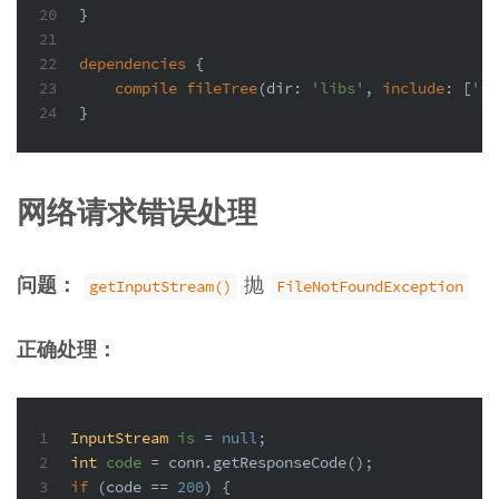
20
}
21
22
dependencies
 {
23
compile
fileTree
(dir: 
'libs'
, 
include
: [
'*.
24
}
网络请求错误处理
问题：
抛
getInputStream()
FileNotFoundException
正确处理：
1
InputStream
is
=
null
;
2
int
code
=
 conn.getResponseCode();
3
if
 (code == 
200
) {