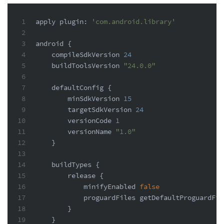
1
apply plugin: 
'com.android.library'
2
3
android {
4
    compileSdkVersion 
24
5
    buildToolsVersion 
"24.0.0"
6
7
    defaultConfig {
8
        minSdkVersion 
15
9
        targetSdkVersion 
24
10
        versionCode 
1
11
        versionName 
"1.0"
12
    }
13
14
    buildTypes {
15
        release {
16
            minifyEnabled 
false
17
            proguardFiles getDefaultProguardFil
18
        }
19
    }