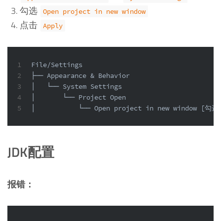
勾选
Open project in new window
点击
Apply
1
File/Settings
2
├── Appearance & Behavior
3
│   └── System Settings
4
│       └── Project Open
5
│           └── Open project in new window [勾选
JDK配置
报错：