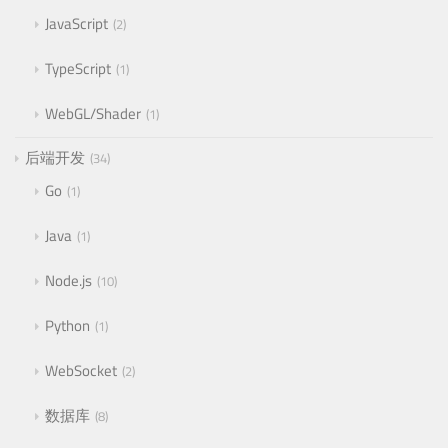
JavaScript
2
TypeScript
1
WebGL/Shader
1
后端开发
34
Go
1
Java
1
Node.js
10
Python
1
WebSocket
2
数据库
8