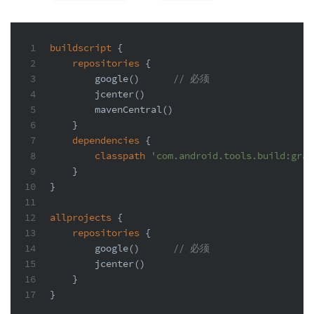
1
buildscript
 {
2
repositories
 {
3
        google()      
// 必须
4
        jcenter()
5
        mavenCentral()
6
    }
7
dependencies
 {
8
classpath
'com.android.tools.build:grad
9
    }
10
}
11
12
allprojects
 {
13
repositories
 {
14
        google()      
// 必须
15
        jcenter()
16
    }
17
}