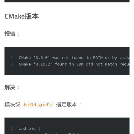
CMake版本
报错：
1
CMake '3.6.0' was not found in PATH or by cmake.
2
CMake '3.10.2' found in SDK did not match reques
解决：
模块级
指定版本：
build.gradle
1
android {