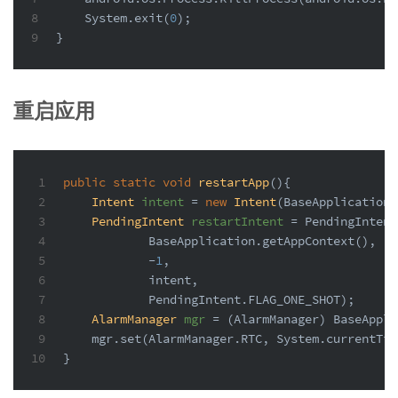
8
    System.exit(
0
);
9
}
重启应用
1
public
static
void
restartApp
()
{
2
Intent
intent
=
new
Intent
(BaseApplication.
3
PendingIntent
restartIntent
=
 PendingIntent
4
            BaseApplication.getAppContext(),
5
            -
1
,
6
            intent,
7
            PendingIntent.FLAG_ONE_SHOT);
8
AlarmManager
mgr
=
 (AlarmManager) BaseAppli
9
    mgr.set(AlarmManager.RTC, System.currentTim
10
}