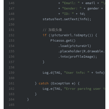
146
                    + 
"Email: "
 + email + 
"\n"
147
                    + 
"Gender: "
 + gender + 
"\
148
                    + 
"ID: "
 + id;
149
            statusText.setText(info);
150
151
// 加载头像
152
if
 (!pictureUrl.isEmpty()) {
153
                Picasso.get()
154
                    .load(pictureUrl)
155
                    .placeholder(R.drawable.ic
156
                    .into(profileImage);
157
            }
158
159
            Log.d(TAG, 
"User info: "
 + info);
160
161
        } 
catch
 (Exception e) {
162
            Log.e(TAG, 
"Error parsing user inf
163
        }
164
    }
165