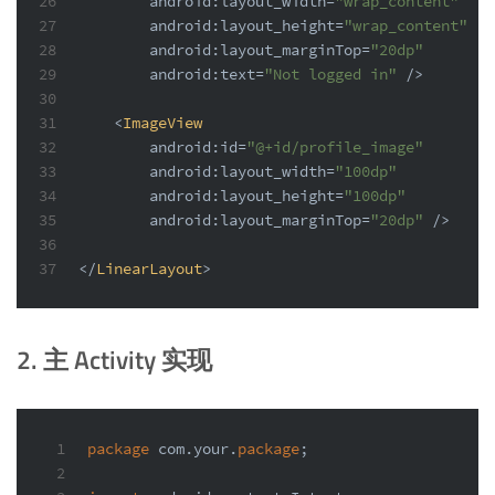
26
android:layout_width
=
"wrap_content"
27
android:layout_height
=
"wrap_content"
28
android:layout_marginTop
=
"20dp"
29
android:text
=
"Not logged in"
 />
30
31
<
ImageView
32
android:id
=
"@+id/profile_image"
33
android:layout_width
=
"100dp"
34
android:layout_height
=
"100dp"
35
android:layout_marginTop
=
"20dp"
 />
36
37
</
LinearLayout
>
2. 主 Activity 实现
1
package
 com.your.
package
;
2