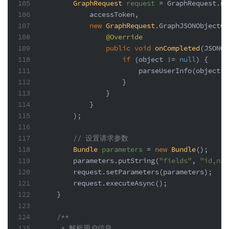
105
GraphRequest
request
=
 GraphRequest.ne
106
            accessToken,
107
new
GraphRequest
.GraphJSONObjectCa
108
@Override
109
public
void
onCompleted
(JSONOb
110
if
 (object != 
null
) {
111
                        parseUserInfo(object);
112
                    }
113
                }
114
            }
115
        );
116
117
// 设置请求参数
118
Bundle
parameters
=
new
Bundle
();
119
        parameters.putString(
"fields"
, 
"id,nam
120
        request.setParameters(parameters);
121
        request.executeAsync();
122
    }
123
124
/**
125
     * 解析用户信息