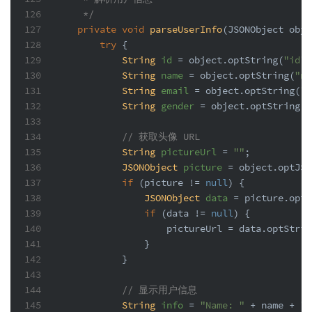
126
     */
127
private
void
parseUserInfo
(JSONObject obje
128
try
 {
129
String
id
=
 object.optString(
"id"
)
130
String
name
=
 object.optString(
"na
131
String
email
=
 object.optString(
"e
132
String
gender
=
 object.optString(
"
133
134
// 获取头像 URL
135
String
pictureUrl
=
""
;
136
JSONObject
picture
=
 object.optJSO
137
if
 (picture != 
null
) {
138
JSONObject
data
=
 picture.optJ
139
if
 (data != 
null
) {
140
                    pictureUrl = data.optStrin
141
                }
142
            }
143
144
// 显示用户信息
145
String
info
=
"Name: "
 + name + 
"\