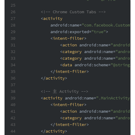
25
26
<!-- Chrome Custom Tabs -->
27
<
activity
28
android:name
=
"com.facebook.CustomTa
29
android:exported
=
"true"
>
30
<
intent-filter
>
31
<
action
android:name
=
"android.i
32
<
category
android:name
=
"android
33
<
category
android:name
=
"android
34
<
data
android:scheme
=
"@string/f
35
</
intent-filter
>
36
</
activity
>
37
38
<!-- 主 Activity -->
39
<
activity
android:name
=
".MainActivity"
>
40
<
intent-filter
>
41
<
action
android:name
=
"android.i
42
<
category
android:name
=
"android
43
</
intent-filter
>
44
</
activity
>