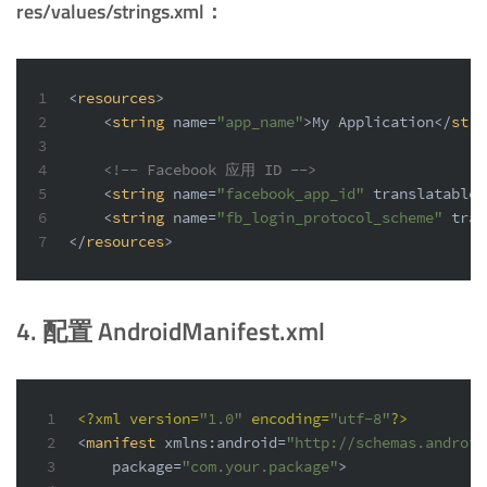
res/values/strings.xml：
1
<
resources
>
2
<
string
name
=
"app_name"
>
My Application
</
stri
3
4
<!-- Facebook 应用 ID -->
5
<
string
name
=
"facebook_app_id"
translatable
=
6
<
string
name
=
"fb_login_protocol_scheme"
tran
7
</
resources
>
4. 配置 AndroidManifest.xml
1
<?xml version=
"1.0"
 encoding=
"utf-8"
?>
2
<
manifest
xmlns:android
=
"http://schemas.android
3
package
=
"com.your.package"
>