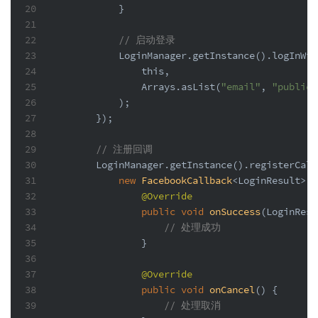
20
            }
21
22
// 启动登录
23
            LoginManager.getInstance().logInWit
24
this
,
25
                Arrays.asList(
"email"
, 
"public_
26
            );
27
        });
28
29
// 注册回调
30
        LoginManager.getInstance().registerCall
31
new
FacebookCallback
<LoginResult>()
32
@Override
33
public
void
onSuccess
(LoginResu
34
// 处理成功
35
                }
36
37
@Override
38
public
void
onCancel
()
 {
39
// 处理取消