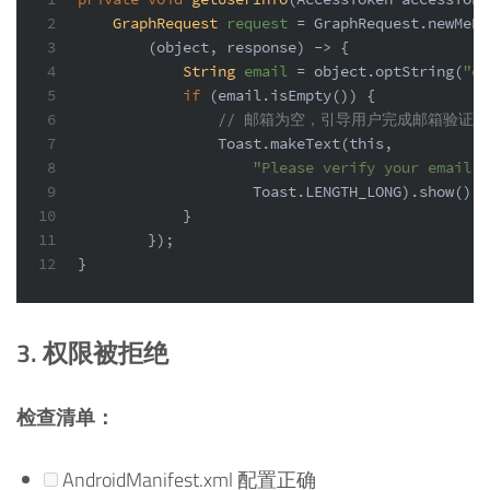
2
GraphRequest
request
=
 GraphRequest.newMeRe
3
        (object, response) -> {
4
String
email
=
 object.optString(
"em
5
if
 (email.isEmpty()) {
6
// 邮箱为空，引导用户完成邮箱验证
7
                Toast.makeText(
this
,
8
"Please verify your email o
9
                    Toast.LENGTH_LONG).show();
10
            }
11
        });
12
}
3. 权限被拒绝
检查清单：
AndroidManifest.xml 配置正确