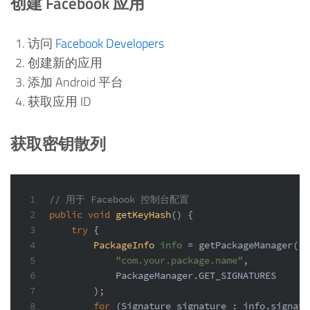
创建 Facebook 应用
访问
Facebook Developers
创建新的应用
添加 Android 平台
获取应用 ID
获取密钥散列
1
// 用于 Facebook 控制台配置
2
public
void
getKeyHash
()
 {
3
try
 {
4
PackageInfo
info
=
 getPackageManager().
5
"com.your.package.name"
,
6
            PackageManager.GET_SIGNATURES
7
        );
8
for
 (Signature signature : info.signatu