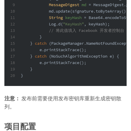
9
MessageDigest
md
=
 MessageDigest.ge
10
            md.update(signature.toByteArray());
11
String
keyHash
=
 Base64.encodeToStr
12
            Log.d(
"KeyHash"
, keyHash);
13
// 将此值填入 Facebook 开发者控制台
14
        }
15
    } 
catch
 (PackageManager.NameNotFoundExcepti
16
        e.printStackTrace();
17
    } 
catch
 (NoSuchAlgorithmException e) {
18
        e.printStackTrace();
19
    }
20
}
注意：
发布前需要使用发布密钥库重新生成密钥散
列。
项目配置