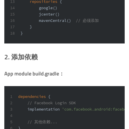
13
repositories
 {
14
        google()
15
        jcenter()
16
        mavenCentral()  
// 必须添加
17
    }
18
}
2. 添加依赖
App module build.gradle：
1
dependencies
 {
2
// Facebook Login SDK
3
    implementation 
'com.facebook.android:faceboo
4
5
// 其他依赖...
6
}