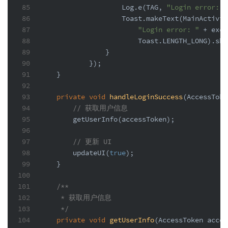
85
                    Log.e(TAG, 
"Login error: "
86
                    Toast.makeText(MainActivit
87
"Login error: "
 + exce
88
                        Toast.LENGTH_LONG).sho
89
                }
90
            });
91
    }
92
93
private
void
handleLoginSuccess
(AccessToke
94
// 获取用户信息
95
        getUserInfo(accessToken);
96
97
// 更新 UI
98
        updateUI(
true
);
99
    }
100
101
/**
102
     * 获取用户信息
103
     */
104
private
void
getUserInfo
(AccessToken acces