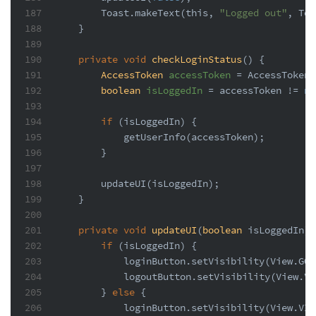
187
        Toast.makeText(
this
, 
"Logged out"
, Toa
188
    }
189
190
private
void
checkLoginStatus
()
 {
191
AccessToken
accessToken
=
 AccessToken.
192
boolean
isLoggedIn
=
 accessToken != 
nu
193
194
if
 (isLoggedIn) {
195
            getUserInfo(accessToken);
196
        }
197
198
        updateUI(isLoggedIn);
199
    }
200
201
private
void
updateUI
(
boolean
 isLoggedIn)
 
202
if
 (isLoggedIn) {
203
            loginButton.setVisibility(View.GON
204
            logoutButton.setVisibility(View.VI
205
        } 
else
 {
206
            loginButton.setVisibility(View.VIS