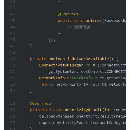
40
                }
41
42
@Override
43
public
void
onError
(FacebookExc
44
// 处理错误
45
                }
46
            });
47
    }
48
49
private
boolean
isNetworkAvailable
()
 {
50
ConnectivityManager
cm
=
 (ConnectivityM
51
            getSystemService(Context.CONNECTIVI
52
NetworkInfo
networkInfo
=
 cm.getActiveN
53
return
 networkInfo != 
null
 && networkIn
54
    }
55
56
@Override
57
protected
void
onActivityResult
(
int
 request
58
        callbackManager.onActivityResult(reques
59
super
.onActivityResult(requestCode, res
60
    }