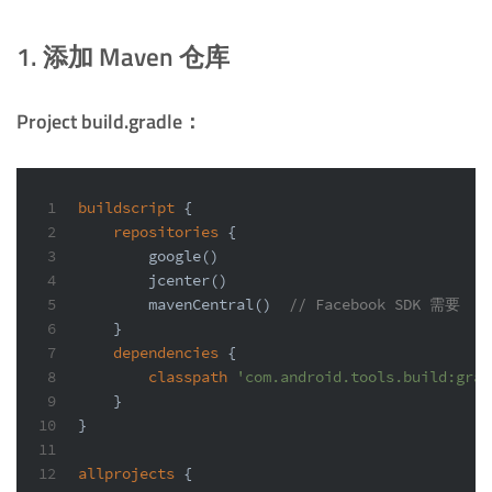
1. 添加 Maven 仓库
Project build.gradle：
1
buildscript
 {
2
repositories
 {
3
        google()
4
        jcenter()
5
        mavenCentral()  
// Facebook SDK 需要
6
    }
7
dependencies
 {
8
classpath
'com.android.tools.build:grad
9
    }
10
}
11
12
allprojects
 {