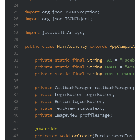
24
25
import
 org.json.JSONException;
26
import
 org.json.JSONObject;
27
28
import
 java.util.Arrays;
29
30
public
class
MainActivity
extends
AppCompatAct
31
32
private
static
final
String
TAG
=
"Faceboo
33
private
static
final
String
EMAIL
=
"email
34
private
static
final
String
PUBLIC_PROFILE
35
36
private
 CallbackManager callbackManager;
37
private
 LoginButton loginButton;
38
private
 Button logoutButton;
39
private
 TextView statusText;
40
private
 ImageView profileImage;
41
42
@Override
43
protected
void
onCreate
(Bundle savedInstan