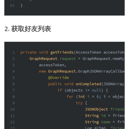
61
}
2. 获取好友列表
1
private
void
getFriends
(AccessToken accessToken
2
GraphRequest
request
=
 GraphRequest.newMyFr
3
        accessToken,
4
new
GraphRequest
.GraphJSONArrayCallback
5
@Override
6
public
void
onCompleted
(JSONArray o
7
if
 (objects != 
null
) {
8
for
 (
int
i
=
0
; i < objects
9
try
 {
10
JSONObject
friend
=
11
String
id
=
 friend.
12
String
name
=
 frien
13
                            Log.d(TAG, 
"Friend: