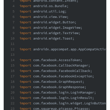
3
import
 android.content.Intent;
4
import
 android.os.Bundle;
5
import
 android.util.Log;
6
import
 android.view.View;
7
import
 android.widget.Button;
8
import
 android.widget.ImageView;
9
import
 android.widget.TextView;
10
import
 android.widget.Toast;
11
12
import
 androidx.appcompat.app.AppCompatActivit
13
14
import
 com.facebook.AccessToken;
15
import
 com.facebook.CallbackManager;
16
import
 com.facebook.FacebookCallback;
17
import
 com.facebook.FacebookException;
18
import
 com.facebook.GraphRequest;
19
import
 com.facebook.GraphResponse;
20
import
 com.facebook.login.LoginManager;
21
import
 com.facebook.login.LoginResult;
22
import
 com.facebook.login.widget.LoginButton;
23
import
 com.squareup.picasso.Picasso;