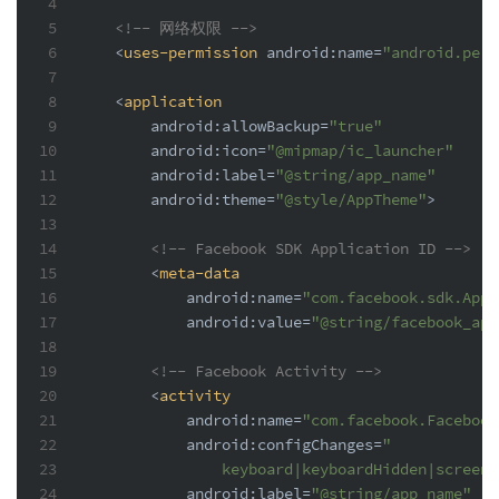
4
5
<!-- 网络权限 -->
6
<
uses-permission
android:name
=
"android.perm
7
8
<
application
9
android:allowBackup
=
"true"
10
android:icon
=
"@mipmap/ic_launcher"
11
android:label
=
"@string/app_name"
12
android:theme
=
"@style/AppTheme"
>
13
14
<!-- Facebook SDK Application ID -->
15
<
meta-data
16
android:name
=
"com.facebook.sdk.Appl
17
android:value
=
"@string/facebook_app
18
19
<!-- Facebook Activity -->
20
<
activity
21
android:name
=
"com.facebook.Facebook
22
android:configChanges
=
"
23
                keyboard|keyboardHidden|screenL
24
android:label
=
"@string/app_name"
 />