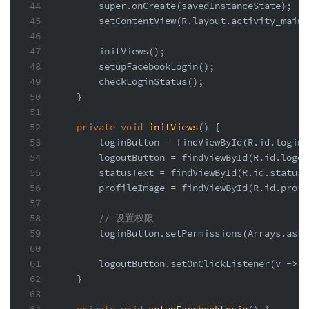
44
super
.onCreate(savedInstanceState);
45
        setContentView(R.layout.activity_main)
46
47
        initViews();
48
        setupFacebookLogin();
49
        checkLoginStatus();
50
    }
51
52
private
void
initViews
()
 {
53
        loginButton = findViewById(R.id.login_
54
        logoutButton = findViewById(R.id.logou
55
        statusText = findViewById(R.id.status_
56
        profileImage = findViewById(R.id.profi
57
58
// 设置权限
59
        loginButton.setPermissions(Arrays.asLi
60
61
        logoutButton.setOnClickListener(v -> l
62
    }
63