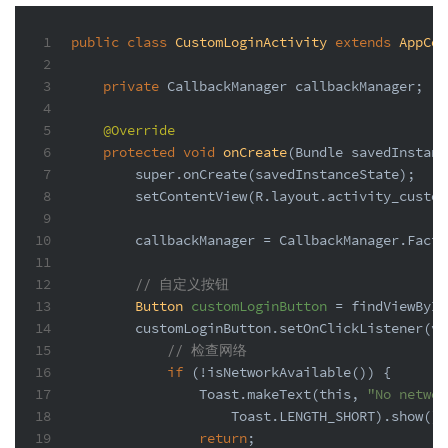
1
public
class
CustomLoginActivity
extends
AppCom
2
3
private
 CallbackManager callbackManager;
4
5
@Override
6
protected
void
onCreate
(Bundle savedInstanc
7
super
.onCreate(savedInstanceState);
8
        setContentView(R.layout.activity_custom
9
10
        callbackManager = CallbackManager.Facto
11
12
// 自定义按钮
13
Button
customLoginButton
=
 findViewById
14
        customLoginButton.setOnClickListener(v 
15
// 检查网络
16
if
 (!isNetworkAvailable()) {
17
                Toast.makeText(
this
, 
"No networ
18
                    Toast.LENGTH_SHORT).show();
19
return
;