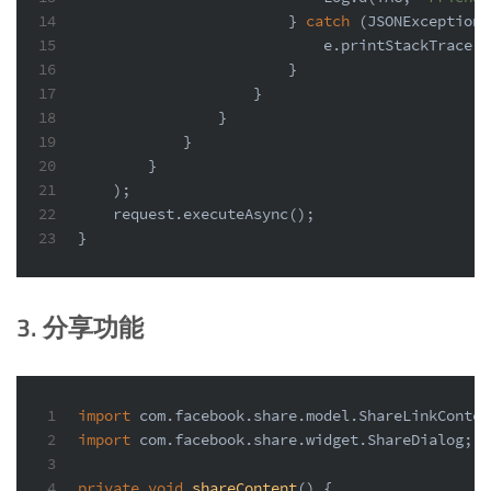
14
                        } 
catch
 (JSONException 
15
                            e.printStackTrace()
16
                        }
17
                    }
18
                }
19
            }
20
        }
21
    );
22
    request.executeAsync();
23
}
3. 分享功能
1
import
 com.facebook.share.model.ShareLinkConten
2
import
 com.facebook.share.widget.ShareDialog;
3
4
private
void
shareContent
()
 {