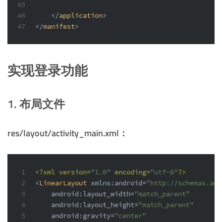
45
46
</
application
>
47
</
manifest
>
实现登录功能
1. 布局文件
res/layout/activity_main.xml：
1
<?xml version=
"1.0"
 encoding=
"utf-8"
?>
2
<
LinearLayout
xmlns:android
=
"http://schemas.and
3
android:layout_width
=
"match_parent"
4
android:layout_height
=
"match_parent"
5
android:gravity
=
"center"