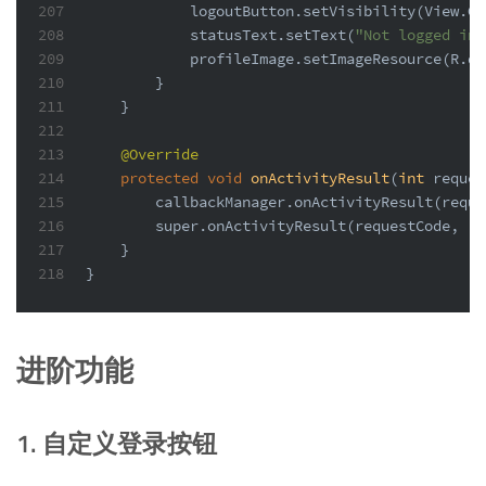
207
            logoutButton.setVisibility(View.GO
208
            statusText.setText(
"Not logged in"
209
            profileImage.setImageResource(R.dr
210
        }
211
    }
212
213
@Override
214
protected
void
onActivityResult
(
int
 reques
215
        callbackManager.onActivityResult(reque
216
super
.onActivityResult(requestCode, re
217
    }
218
}
进阶功能
1. 自定义登录按钮