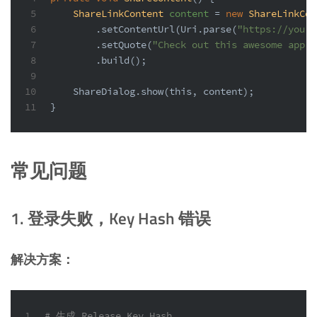
5
ShareLinkContent
content
=
new
ShareLinkCon
6
        .setContentUrl(Uri.parse(
"https://yourw
7
        .setQuote(
"Check out this awesome app!"
8
        .build();
9
10
    ShareDialog.show(
this
, content);
11
}
常见问题
1. 登录失败，Key Hash 错误
解决方案：
1
# 生成 Release Key Hash