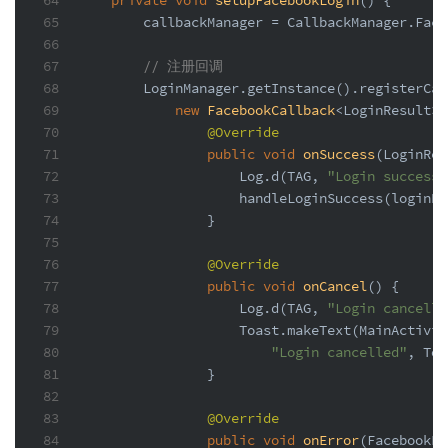
64
private
void
setupFacebookLogin
()
 {
65
        callbackManager = CallbackManager.Fact
66
67
// 注册回调
68
        LoginManager.getInstance().registerCal
69
new
FacebookCallback
<LoginResult>(
70
@Override
71
public
void
onSuccess
(LoginRes
72
                    Log.d(TAG, 
"Login successf
73
                    handleLoginSuccess(loginRe
74
                }
75
76
@Override
77
public
void
onCancel
()
 {
78
                    Log.d(TAG, 
"Login cancelle
79
                    Toast.makeText(MainActivit
80
"Login cancelled"
, Toa
81
                }
82
83
@Override
84
public
void
onError
(FacebookEx