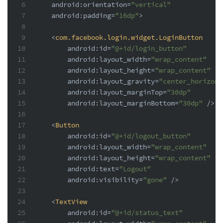
6
android:orientation
=
"vertical"
7
android:padding
=
"16dp"
>
8
9
<
com.facebook.login.widget.LoginButton
10
android:id
=
"@+id/login_button"
11
android:layout_width
=
"wrap_content"
12
android:layout_height
=
"wrap_content"
13
android:layout_gravity
=
"center_horizont
14
android:layout_marginTop
=
"30dp"
15
android:layout_marginBottom
=
"30dp"
 />
16
17
<
Button
18
android:id
=
"@+id/logout_button"
19
android:layout_width
=
"wrap_content"
20
android:layout_height
=
"wrap_content"
21
android:text
=
"Logout"
22
android:visibility
=
"gone"
 />
23
24
<
TextView
25
android:id
=
"@+id/status_text"