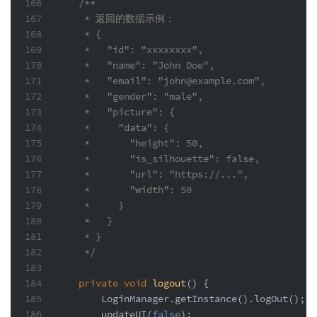
166
/**
167
     * 返回的数据示例：
168
     * {
169
     *   "id": "xxxxxxxx",
170
     *   "name": "John Doe",
171
     *   "email": "john@example.com",
172
     *   "gender": "male",
173
     *   "picture": {
174
     *     "data": {
175
     *       "height": 50,
176
     *       "is_silhouette": false,
177
     *       "url": "https://...",
178
     *       "width": 50
179
     *     }
180
     *   }
181
     * }
182
     */
183
184
private
void
logout
()
 {
185
        LoginManager.getInstance().logOut();
186
        updateUI(
false
);